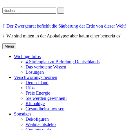
Suchen
nach:
Suchen
Zum
Inhalt
ᛉ Der Zwergenrat befiehlt die Säuberung der Erde von dieser Welt!
springen
ᚦ Wir sind mitten in der Apokalypse aber kaum einer bemerkt es!
Menü
Wichtige Infos
4 Stufenplan zu Befreiung Deutschlands
Das verbotene Wissen
Lösungen
Verschwörungstheorien
Deutschland
Ufos
Freie Energie
Sie werden gewinnen!
Klimalüge
Gesundheitsunwesen
Sonstiges
Dekofiguren
Weihnachtsdeko
Gewinnspiele